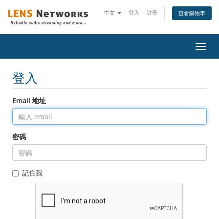
中文
登入
註冊
查看購物車
切
換
導
登入
覽
Email 地址
密碼
記住我