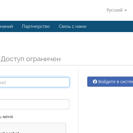
Русский
знаний
Партнерство
Связь с нами
д
Доступ ограничен
Войдите в систе
ь меня