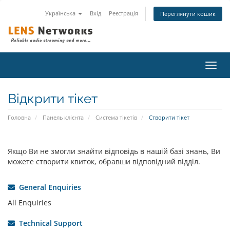
Українська
Вхід
Реєстрація
Переглянути кошик
Пере
наві
Відкрити тікет
Головна
Панель клієнта
Система тікетів
Створити тікет
Якщо Ви не змогли знайти відповідь в нашій базі знань, Ви
можете створити квиток, обравши відповідний відділ.
General Enquiries
All Enquiries
Technical Support