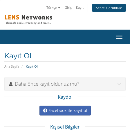
Türkçe
Giriş
Kayıt
Sepeti Görüntüle
Gezi
değiş
Kayıt Ol
Ana Sayfa
Kayıt Ol
Daha önce kayıt oldunuz mu?
Kaydol
Facebook ile kayıt ol
Kişisel Bilgiler