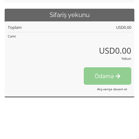
Sifariş yekunu
Toplam
USD0.00
Cəmi
USD0.00
Yekun
Ödəmə
Alış-verişə davam et