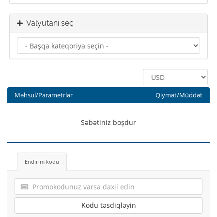
Valyutanı seç
Məhsul/Parametrlər
Qiymət/Müddət
Səbətiniz boşdur
Endirim kodu
Kodu təsdiqləyin