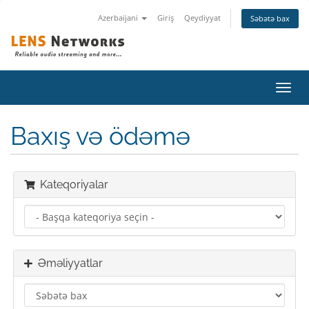
Azerbaijani
Giriş
Qeydiyyat
Səbətə bax
Naviq
keçid
Baxış və ödəmə
Kateqoriyalar
Əməliyyatlar