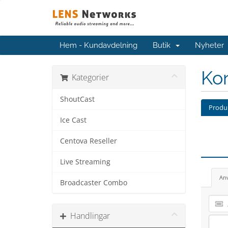
Hem - Kundavdelning
Butik
Nyheter
Kon
Kategorier
ShoutCast
Produk
Ice Cast
Centova Reseller
Live Streaming
An
Broadcaster Combo
Handlingar