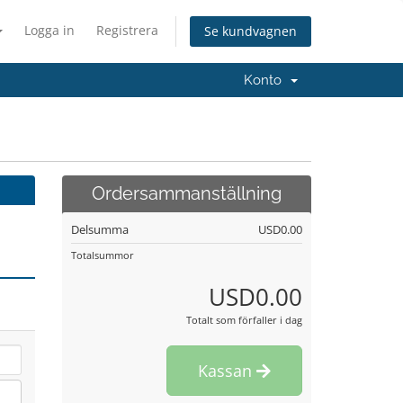
Logga in
Registrera
Se kundvagnen
Konto
Ordersammanställning
Delsumma
USD0.00
Totalsummor
USD0.00
Totalt som förfaller i dag
Kassan