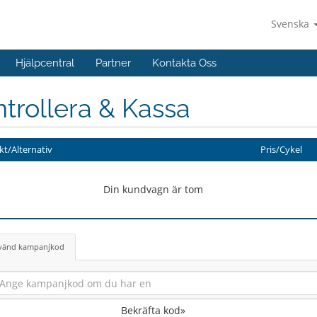
Svenska
Hjälpcentral
Partner
Kontakta Oss
trollera & Kassa
t/Alternativ
Pris/Cykel
Din kundvagn är tom
vänd kampanjkod
Bekräfta kod»