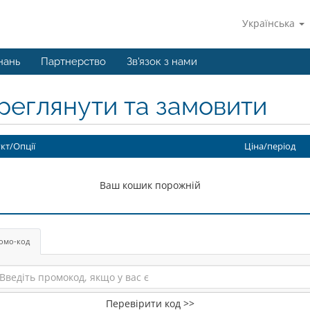
Українська
нань
Партнерство
Зв'язок з нами
реглянути та замовити
кт/Опції
Ціна/період
Ваш кошик порожній
омо-код
Перевірити код >>