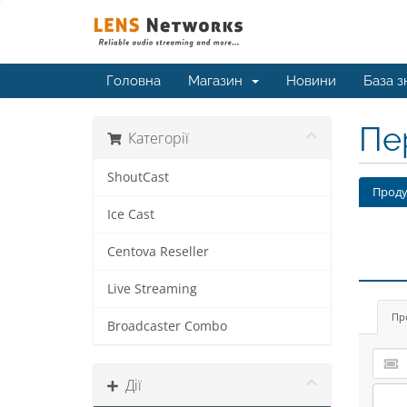
Головна
Магазин
Новини
База з
Пе
Категорії
ShoutCast
Проду
Ice Cast
Centova Reseller
Live Streaming
Пр
Broadcaster Combo
Дії