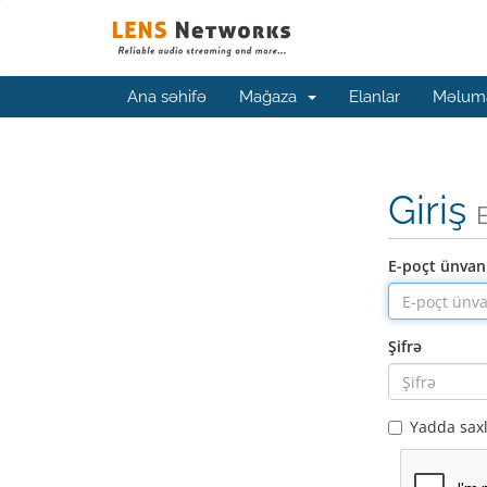
Ana səhifə
Mağaza
Elanlar
Məluma
Giriş
E-poçt ünvan
Şifrə
Yadda sax