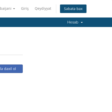
baijani
Giriş
Qeydiyyat
Səbətə bax
Hesab
ə daxil ol