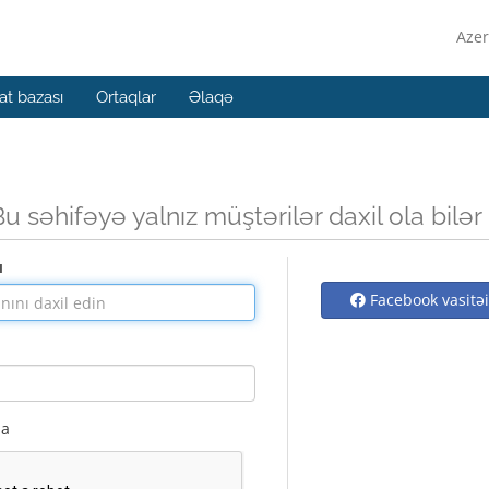
Azer
t bazası
Ortaqlar
Əlaqə
Bu səhifəyə yalnız müştərilər daxil ola bilər
ı
Facebook vasitəil
la