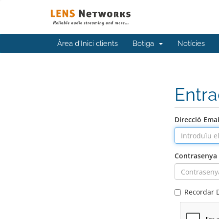
Àrea d'Inici clients
Botiga
Notícies
Entr
Direcció Emai
Contrasenya
Recordar 