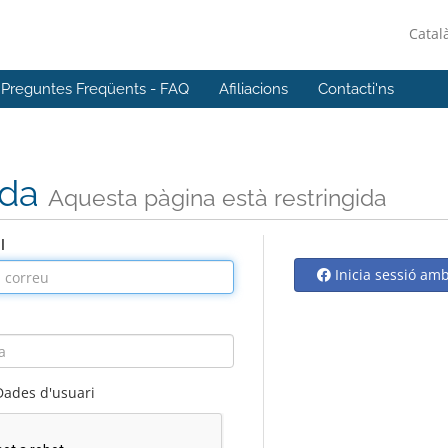
Catal
Preguntes Freqüents - FAQ
Afiliacions
Contacti'ns
ada
Aquesta pàgina està restringida
l
Inicia sessió am
Dades d'usuari