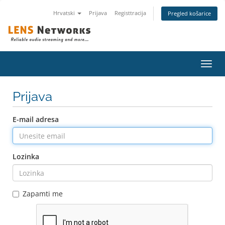
Hrvatski
Prijava
Registtracija
Pregled košarice
Preba
navig
Prijava
E-mail adresa
Lozinka
Zapamti me