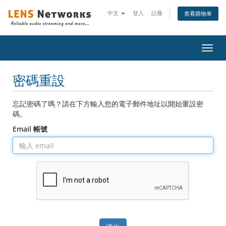
中文
登入
註冊
查看購物車
切
換
導
密碼重設
覽
忘記密碼了嗎？請在下方輸入您的電子郵件地址以開始重設密
碼。
Email 帳號