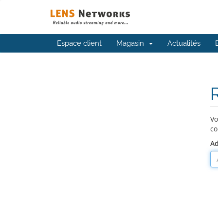
Espace client
Magasin
Actualités
R
Vo
co
Ad