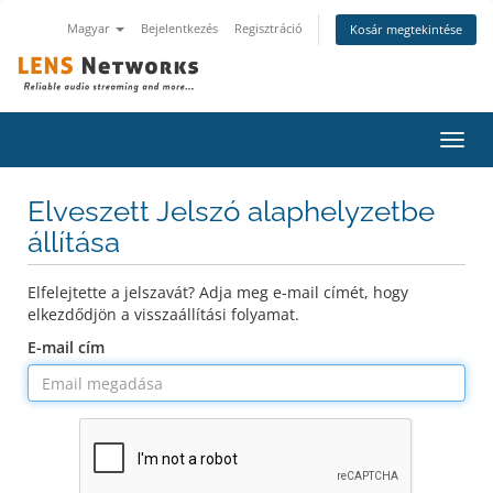
Magyar
Bejelentkezés
Regisztráció
Kosár megtekintése
Váltá
a
navig
Elveszett Jelszó alaphelyzetbe
állítása
Elfelejtette a jelszavát? Adja meg e-mail címét, hogy
elkezdődjön a visszaállítási folyamat.
E-mail cím